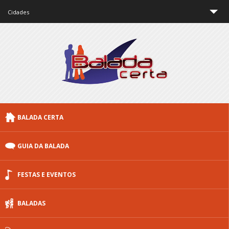
Cidades
São Paulo
Rio de Janeiro
Minas Gerais
Brasília
BALADA CERTA
Curitiba
Porto Alegre
GUIA DA BALADA
Floripa
FESTAS E EVENTOS
Outras cidades
BALADAS