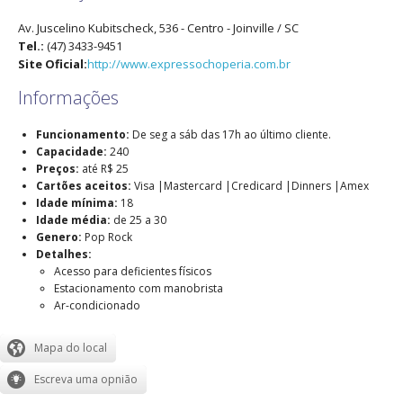
Av. Juscelino Kubitscheck, 536
- Centro -
Joinville
/
SC
Tel.:
(47) 3433-9451
Site Oficial:
http://www.expressochoperia.com.br
Informações
Funcionamento:
De seg a sáb das 17h ao último cliente.
Capacidade:
240
Preços:
até R$ 25
Cartões aceitos:
Visa |Mastercard |Credicard |Dinners |Amex
Idade mínima:
18
Idade média:
de 25 a 30
Genero:
Pop Rock
Detalhes:
Acesso para deficientes físicos
Estacionamento com manobrista
Ar-condicionado