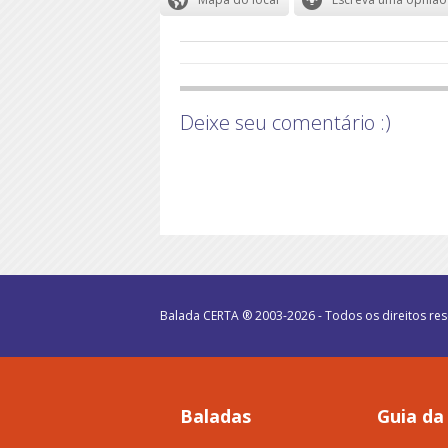
Deixe seu comentário :)
Balada CERTA ® 2003-2026 - Todos os direitos re
Baladas
Guia da