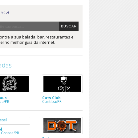
sca
ontre a sua balada, bar, restaurantes e
el no melhor guia da internet.
adas
raus
Cats Club
iba/PR
Curitiba/PR
el
 Grossa/PR