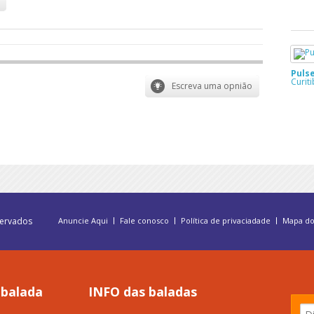
Puls
Curit
servados
Anuncie Aqui
Fale conosco
Política de privaciadade
Mapa do
 balada
INFO das baladas