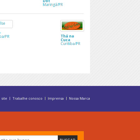
Dot
Maringá/PR
e
Thá na
iba/PR
Cuca
Curitiba/PR
 site
Trabalhe conosco
Imprensa
Nossa Marca