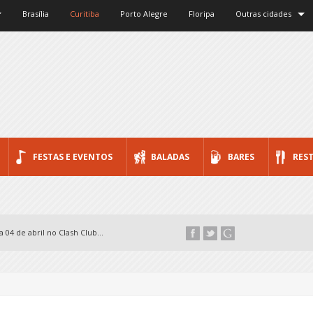
Brasília
Curitiba
Porto Alegre
Floripa
Outras cidades
FESTAS E EVENTOS
BALADAS
BARES
RES
 04 de abril no Clash Club...