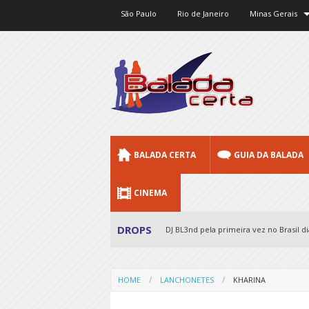
São Paulo
Rio de Janeiro
Minas Gerais
BALADA CERTA
GUIA DA BALADA
CINEMA
DROPS
DJ BL3nd pela primeira vez no Brasil dia
HOME
LANCHONETES
KHARINA