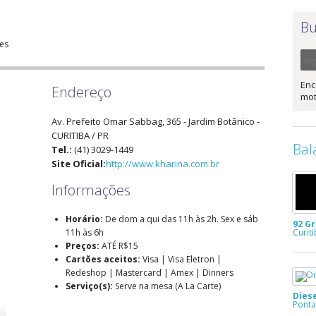
Bu
es
Enc
Endereço
mot
Av. Prefeito Omar Sabbag, 365
- Jardim Botânico -
CURITIBA
/
PR
Bal
Tel.:
(41) 3029-1449
Site Oficial:
http://www.kharina.com.br
Informações
Horário:
De dom a qui das 11h às 2h. Sex e sáb
92 G
Curit
11h às 6h
Preços:
ATÉ R$15
Cartões aceitos:
Visa | Visa Eletron |
Redeshop | Mastercard | Amex | Dinners
Serviço(s):
Serve na mesa (A La Carte)
Dies
Ponta