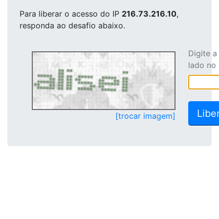
Para liberar o acesso
do IP
216.73.216.10
,
responda ao desafio abaixo.
Digite 
lado no
[trocar imagem]