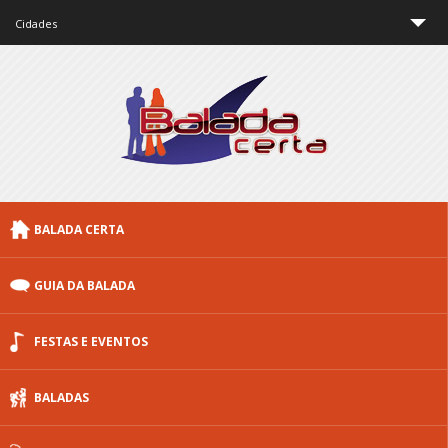
Cidades
São Paulo
Rio de Janeiro
Minas Gerais
Brasília
BALADA CERTA
Curitiba
Porto Alegre
GUIA DA BALADA
Floripa
FESTAS E EVENTOS
Outras cidades
BALADAS