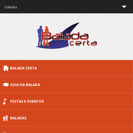
Cidades
São Paulo
Rio de Janeiro
Minas Gerais
Brasília
BALADA CERTA
Curitiba
Porto Alegre
GUIA DA BALADA
Floripa
FESTAS E EVENTOS
Outras cidades
BALADAS