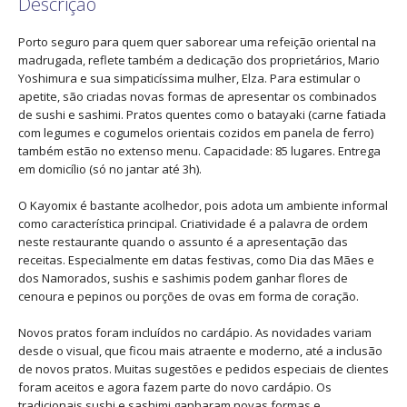
Descrição
Porto seguro para quem quer saborear uma refeição oriental na
madrugada, reflete também a dedicação dos proprietários, Mario
Yoshimura e sua simpaticíssima mulher, Elza. Para estimular o
apetite, são criadas novas formas de apresentar os combinados
de sushi e sashimi. Pratos quentes como o batayaki (carne fatiada
com legumes e cogumelos orientais cozidos em panela de ferro)
também estão no extenso menu. Capacidade: 85 lugares. Entrega
em domicílio (só no jantar até 3h).
O Kayomix é bastante acolhedor, pois adota um ambiente informal
como característica principal. Criatividade é a palavra de ordem
neste restaurante quando o assunto é a apresentação das
receitas. Especialmente em datas festivas, como Dia das Mães e
dos Namorados, sushis e sashimis podem ganhar flores de
cenoura e pepinos ou porções de ovas em forma de coração.
Novos pratos foram incluídos no cardápio. As novidades variam
desde o visual, que ficou mais atraente e moderno, até a inclusão
de novos pratos. Muitas sugestões e pedidos especiais de clientes
foram aceitos e agora fazem parte do novo cardápio. Os
tradicionais sushi e sashimi ganharam novas formas e