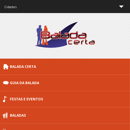
Cidades
São Paulo
Rio de Janeiro
Minas Gerais
Brasília
BALADA CERTA
Curitiba
Porto Alegre
GUIA DA BALADA
Floripa
FESTAS E EVENTOS
Outras cidades
BALADAS