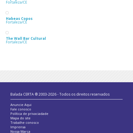
Fortaleza/CE
Habeas Copos
Fortaleza/CE
The Wall Bar Cultural
Fortaleza/CE
Balada CERTA ® 2003-2026 - Todos os direitos reservados
Anuncie Aqui
Fale conosco
Política de privaciadade
Mapa do site
Trabalhe conosco
Imprensa
Nossa Marca