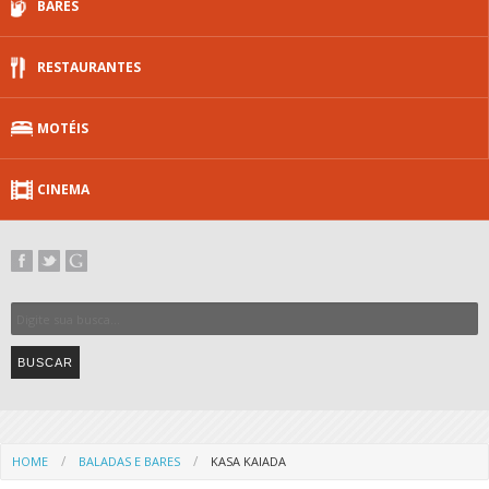
BARES
RESTAURANTES
MOTÉIS
CINEMA
HOME
BALADAS E BARES
KASA KAIADA