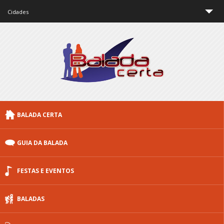
Cidades
São Paulo
Rio de Janeiro
Minas Gerais
Brasília
BALADA CERTA
Curitiba
Porto Alegre
GUIA DA BALADA
Floripa
FESTAS E EVENTOS
Outras cidades
BALADAS