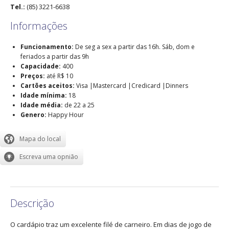
Tel.:
(85) 3221-6638
Informações
Funcionamento:
De seg a sex a partir das 16h. Sáb, dom e
feriados a partir das 9h
Capacidade:
400
Preços:
até R$ 10
Cartões aceitos:
Visa |Mastercard |Credicard |Dinners
Idade mínima:
18
Idade média:
de 22 a 25
Genero:
Happy Hour
Descrição
O cardápio traz um excelente filé de carneiro. Em dias de jogo de