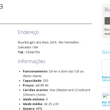
a
Bu
Enc
Endereço
mot
Rua Borges dos Reis, 24-A
- Rio Vermelho -
Salvador
/
BA
Bal
Tel.:
33342734
Informações
Funcionamento:
De ter a dom das 12h ao
último cliente
Bahia
Salva
Capacidade:
250
Preços:
até R$ 40
Cartões aceitos:
Visa |Mastercard |Credicard
|Dinners |Amex
Idade mínima:
0
Bar 
Idade média:
de 25 a 30
Salva
Genero:
MPB