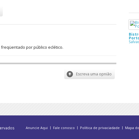
Bistr
Port
Salva
freqüentado por público eclético.
servados
Anuncie Aqui
Fale conosco
Política de privaciadade
Mapa do