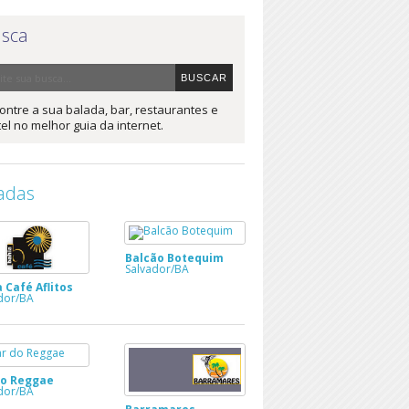
sca
ontre a sua balada, bar, restaurantes e
el no melhor guia da internet.
adas
Balcão Botequim
Salvador/BA
 Café Aflitos
dor/BA
do Reggae
dor/BA