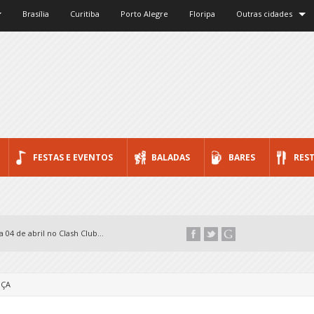
Brasília
Curitiba
Porto Alegre
Floripa
Outras cidades
FESTAS E EVENTOS
BALADAS
BARES
RES
 04 de abril no Clash Club...
NÇA