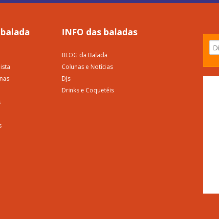
 balada
INFO das baladas
BLOG da Balada
ista
Colunas e Notícias
nas
DJs
Drinks e Coquetéis
s
s