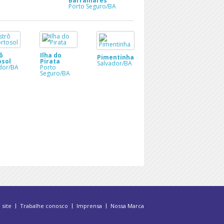
Barramares
Porto Seguro/BA
ô
Ilha do
Pimentinha
osol
Pirata
Salvador/BA
dor/BA
Porto
Seguro/BA
 site
Trabalhe conosco
Imprensa
Nossa Marca