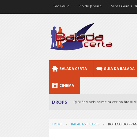
São Paulo
Rio de Janeiro
Minas Gerais
BALADA CERTA
GUIA DA BALADA
CINEMA
DROPS
DJ BL3nd pela primeira vez no Brasil dia
HOME
BALADAS E BARES
BOTECO DO FRA