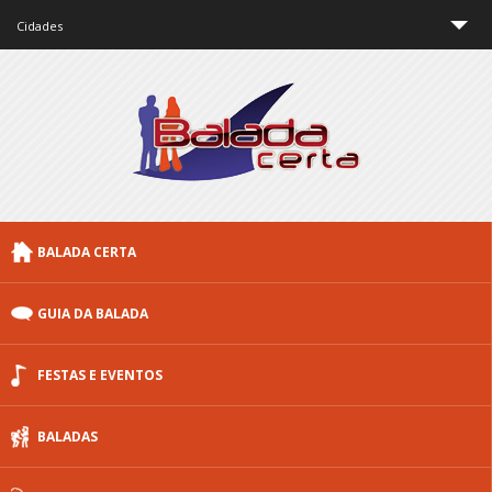
Cidades
São Paulo
Rio de Janeiro
Minas Gerais
Brasília
BALADA CERTA
Curitiba
Porto Alegre
GUIA DA BALADA
Floripa
FESTAS E EVENTOS
Outras cidades
BALADAS