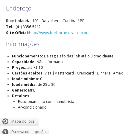
Endereço
Rua: Holanda, 193
- Bacacheri -
Curitiba
/
PR
Tel.:
(41) 3356-5112
Site Oficial:
http://www.barhoraextra.com.br
Informações
Funcionamento:
De seg a sáb das 19h até o último cliente.
Capacidade:
Não informado
Preços:
até R$ 10
Cartões aceitos:
Visa |Mastercard |Credicard |Dinners |Amex
Idade mínima:
0
Idade média:
de 25 a 30
Genero:
MPB
Detalhes:
Estacionamento com manobrista
Ar-condicionado