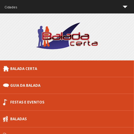
Cidades
São Paulo
Rio de Janeiro
Minas Gerais
Brasília
BALADA CERTA
Curitiba
Porto Alegre
GUIA DA BALADA
Floripa
FESTAS E EVENTOS
Outras cidades
BALADAS